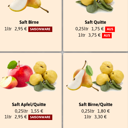
Saft Birne
Saft Quitte
1ltr
2,95 €
0,25ltr
1,75 €
SAISONWARE
AUS
1ltr
3,75 €
AUS
Saft Apfel/Quitte
Saft Birne/Quitte
0,25ltr
1,55 €
0,25ltr
1,80 €
1ltr
2,95 €
1ltr
3,30 €
SAISONWARE