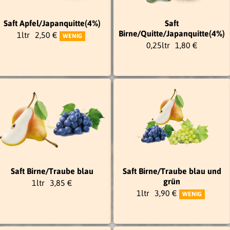
Saft Apfel/Japanquitte(4%)
Saft
Birne/Quitte/Japanquitte(4%)
1ltr
2,50 €
WENIG
0,25ltr
1,80 €
Saft Birne/Traube blau
Saft Birne/Traube blau und
grün
1ltr
3,85 €
1ltr
3,90 €
WENIG