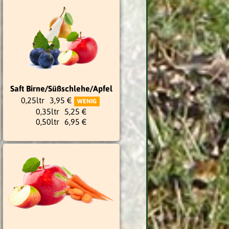
Saft Birne/Süßschlehe/Apfel
0,25ltr
3,95 €
WENIG
0,35ltr
5,25 €
0,50ltr
6,95 €