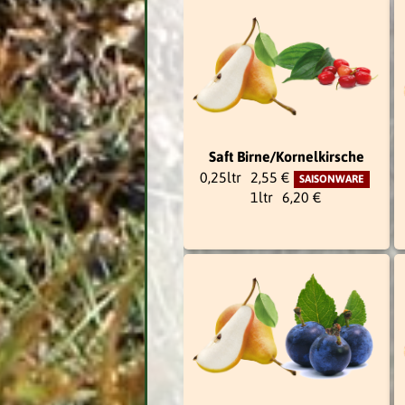
Saft Birne/Kornelkirsche
0,25ltr
2,55 €
SAISONWARE
1ltr
6,20 €