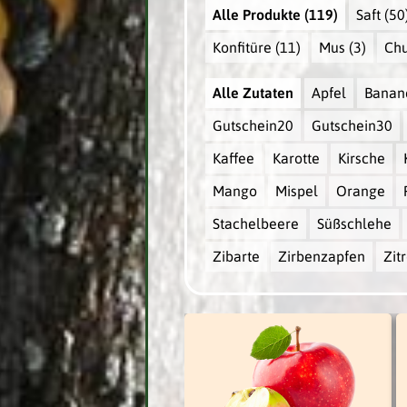
Alle Produkte
(119)
Saft
(50
Konfitüre
(11)
Mus
(3)
Chu
Alle Zutaten
Apfel
Banan
Gutschein20
Gutschein30
Kaffee
Karotte
Kirsche
Mango
Mispel
Orange
Stachelbeere
Süßschlehe
Zibarte
Zirbenzapfen
Zit