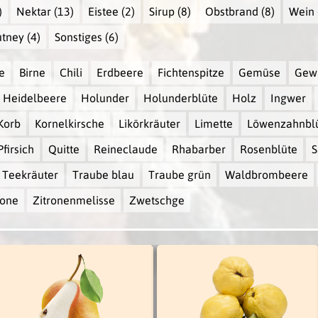
)
Nektar
(13)
Eistee
(2)
Sirup
(8)
Obstbrand
(8)
Wein
tney
(4)
Sonstiges
(6)
e
Birne
Chili
Erdbeere
Fichtenspitze
Gemüse
Gew
Heidelbeere
Holunder
Holunderblüte
Holz
Ingwer
Korb
Kornelkirsche
Likörkräuter
Limette
Löwenzahnbl
Pfirsich
Quitte
Reineclaude
Rhabarber
Rosenblüte
S
Teekräuter
Traube blau
Traube grün
Waldbrombeere
rone
Zitronenmelisse
Zwetschge