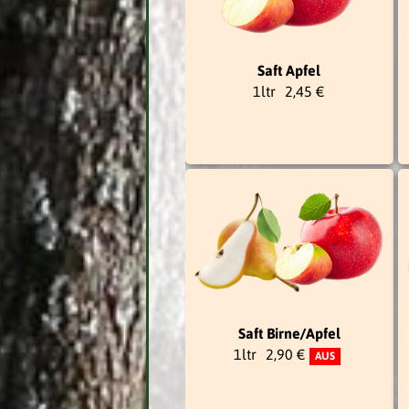
Saft Apfel
1ltr
2,45 €
Saft Birne/Apfel
1ltr
2,90 €
AUS