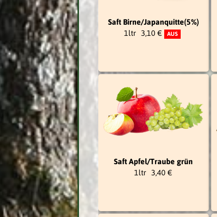
Saft Birne/Japanquitte(5%)
1ltr
3,10 €
AUS
Saft Apfel/Traube grün
1ltr
3,40 €