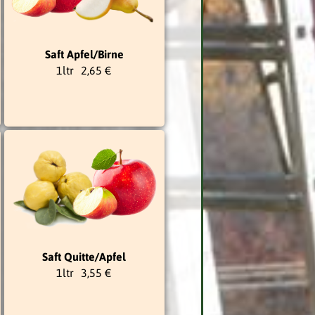
Saft Apfel/Birne
1ltr
2,65 €
Saft Quitte/Apfel
1ltr
3,55 €