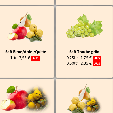
Saft Birne/Apfel/Quitte
Saft Traube grün
1ltr
3,55 €
0,25ltr
1,75 €
AUS
AUS
0,50ltr
2,35 €
AUS