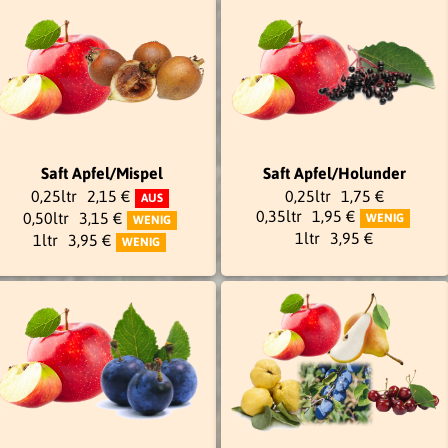
Saft Apfel/Mispel
Saft Apfel/Holunder
0,25ltr
2,15 €
0,25ltr
1,75 €
AUS
0,35ltr
1,95 €
0,50ltr
3,15 €
WENIG
WENIG
1ltr
3,95 €
1ltr
3,95 €
WENIG