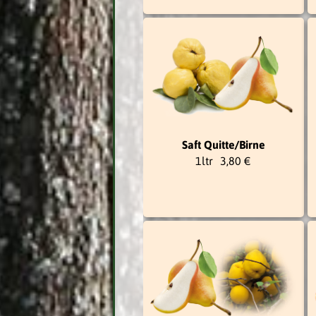
Saft Quitte/Birne
1ltr
3,80 €